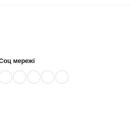
ишні, в
ДІЗНАТИСЯ
БІЛЬШЕ
акуванні
БІЛЬШЕ
00 г
ІЗНАТИСЯ
ІЛЬШЕ
Соц мережі