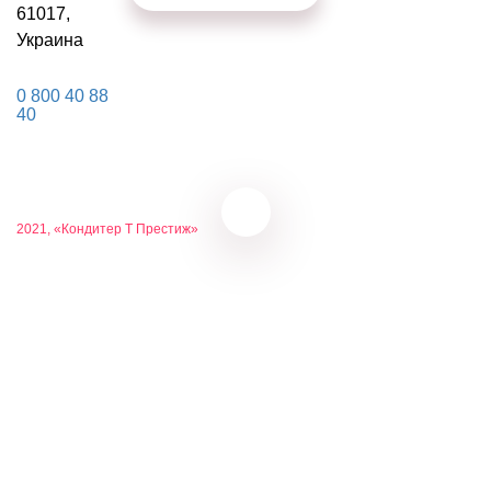
экспорта
61017,
и
Украина
представл
качестве
украинск
0 800 40 88
продукци
40
УЗНАТЬ
БОЛЬШЕ
2021, «Кондитер Т Престиж»