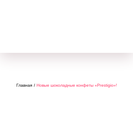
я
ия
ам
Главная
/
Новые шоколадные конфеты «Prestigio»!