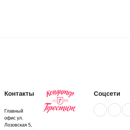
Печенье
Печенье
сдобное
«Овсяное»
«Сердечко»
УЗНАТЬ
со вкусом
БОЛЬШЕ
творога
УЗНАТЬ
БОЛЬШЕ
Контакты
Соцсети
Главный
офис ул.
Лозовская 5,