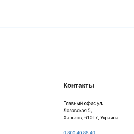
со вкусом
со вкусом
вишня-
клубника-
шоколад
сливки
УЗНАТЬ БОЛЬШЕ
УЗНАТЬ БОЛЬШЕ
Контакты
Главный офис ул.
Лозовская 5,
Харьков, 61017, Украина
0 800 40 88 40