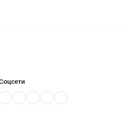
роматом, в
ароматом, в
упаковк
паковке
упаковке
200 г
0 г
200 г
УЗНАТЬ
ЗНАТЬ
УЗНАТЬ
БОЛЬШЕ
ОЛЬШЕ
БОЛЬШЕ
Соцсети