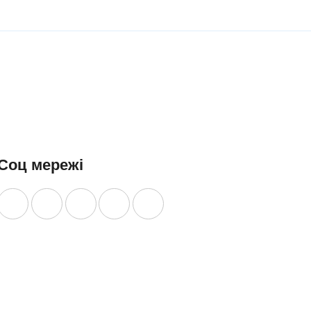
роматом
200 г
ДІЗНАТИСЯ
ишні, в
ДІЗНАТИСЯ
БІЛЬШЕ
акуванні
БІЛЬШЕ
00 г
ІЗНАТИСЯ
ІЛЬШЕ
Соц мережі